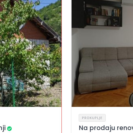
PROKUPLJE
ji
Na prodaju renov