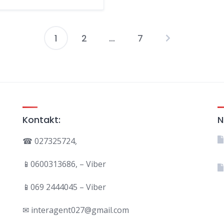
1
2
…
7
Paginacija
članaka
Kontakt:
N
☎ 027325724,
📱0600313686, – Viber
📱069 2444045 – Viber
✉ interagent027@gmail.com