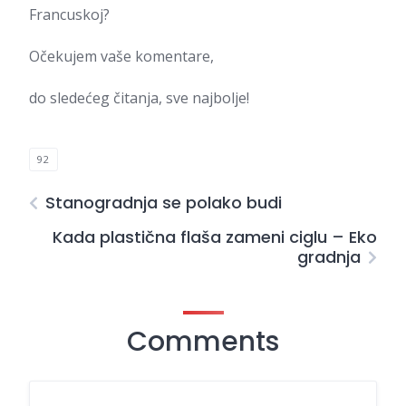
Francuskoj?
Očekujem vaše komentare,
do sledećeg čitanja, sve najbolje!
92
Stanogradnja se polako budi
Kada plastična flaša zameni ciglu – Eko
gradnja
Comments