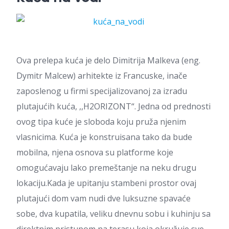
Ova prelepa kuća je delo Dimitrija Malkeva (eng.
Dymitr Malcew) arhitekte iz Francuske, inače
zaposlenog u firmi specijalizovanoj za izradu
plutajućih kuća, ,,H2ORIZONT“. Jedna od prednosti
ovog tipa kuće je sloboda koju pruža njenim
vlasnicima. Kuća je konstruisana tako da bude
mobilna, njena osnova su platforme koje
omogućavaju lako premeštanje na neku drugu
lokaciju.Kada je upitanju stambeni prostor ovaj
plutajući dom vam nudi dve luksuzne spavaće
sobe, dva kupatila, veliku dnevnu sobu i kuhinju sa