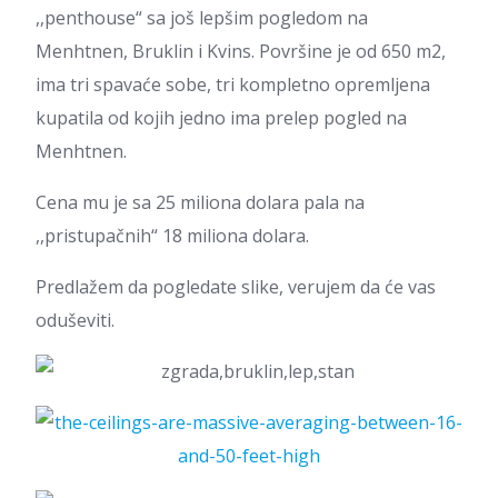
,,penthouse“ sa još lepšim pogledom na
Menhtnen, Bruklin i Kvins. Površine je od 650 m2,
ima tri spavaće sobe, tri kompletno opremljena
kupatila od kojih jedno ima prelep pogled na
Menhtnen.
Cena mu je sa 25 miliona dolara pala na
,,pristupačnih“ 18 miliona dolara.
Predlažem da pogledate slike, verujem da će vas
oduševiti.