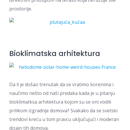
direktnim pristupom na terasu koja okružuje sve
prostorije.
Bioklimatska arhitektura
Da li je došao trenutak da se vratimo korenima i
naučimo nešto od naši predaka kada je u pitanju
bioklimatksa arhitektura kojom su se oni vodili
prilikom izgradnje domova? Svakako da se svetski
trendovi kreću u tom pravcu uključujući i moderan
dizajn tih domova.