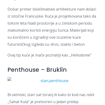
Dobar primer bioklimatske arhitekture nam dolazi
iz istočne Francuske. Kuća je projetkovana tako da
tokom leta hladi prostorije a u zimskom periodu
maksimalno koristi energiju Sunca. Materijali koji
su korišćeni u izgradnji ove izuzetne kuće
futurističkog izgleda su: drvo, staklo i beton.
Ovaj tip kuće je inače poznatiji kao ,,Heliodome“
Penthouse – Bruklin
Bruklniski, stari sat toranj ili kako bi kod nas rekli
,,Sahat Kula“ je pretvoren u jedan prelep