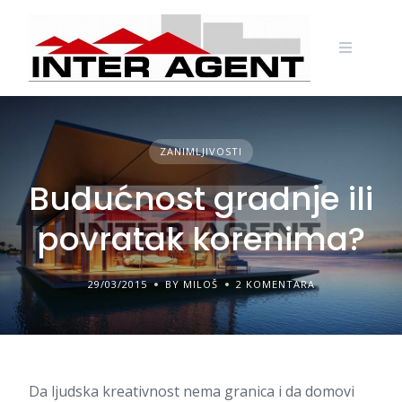
Skip
to
content
ZANIMLJIVOSTI
Budućnost gradnje ili
povratak korenima?
29/03/2015
BY MILOŠ
2 KOMENTARA
Da ljudska kreativnost nema granica i da domovi