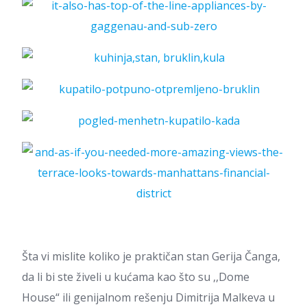
Šta vi mislite koliko je praktičan stan Gerija Čanga,
da li bi ste živeli u kućama kao što su ,,Dome
House“ ili genijalnom rešenju Dimitrija Malkeva u