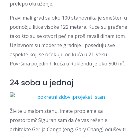
prelepo okruženje.
Pravi mali grad sa oko 100 stanovnika je smešten u
podnožju litice visoke 122 metara. Kuće su građene
tako što su se otvori pećina proširavali dinamitom.
Uglavnom su moderne gradnje i poseduju sve
aspekte koji se očekuju od kuća u 21. veku.
Površina pojedinih kuća u Roklendu je oko 500 m².
24 soba u jednoj
Živite u malom stanu, imate problema sa
prostorom? Siguran sam da će vas rešenje
arhitekte Gerija Čanga (eng. Gary Chang) oduševiti.