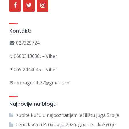
Kontakt:
☎ 027325724,
📱0600313686, – Viber
📱069 2444045 – Viber
✉ interagent027@gmail.com
Najnovije na blogu:
Kupite kuću u najpoznatijem lečilištu juga Srbije
Cene kuća u Prokuplju 2026. godine – kakvo je