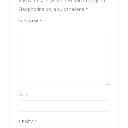
Vaša adresa e-pošte neće biti objavljena.
Neophodna polja su označena
*
KOMENTAR
*
IME
*
E-POŠTA
*