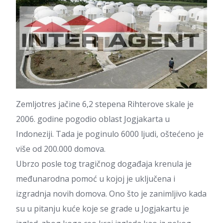
Zemljotres jačine 6,2 stepena Rihterove skale je
2006. godine pogodio oblast Jogjakarta u
Indoneziji. Tada je poginulo 6000 ljudi, oštećeno je
više od 200.000 domova.
Ubrzo posle tog tragičnog događaja krenula je
međunarodna pomoć u kojoj je uključena i
izgradnja novih domova. Ono što je zanimljivo kada
su u pitanju kuće koje se grade u Jogjakartu je