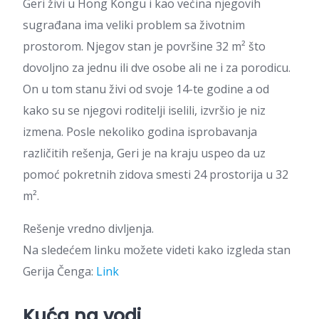
Geri živi u Hong Kongu i kao većina njegovih
sugrađana ima veliki problem sa životnim
prostorom. Njegov stan je površine 32 m² što
dovoljno za jednu ili dve osobe ali ne i za porodicu.
On u tom stanu živi od svoje 14-te godine a od
kako su se njegovi roditelji iselili, izvršio je niz
izmena. Posle nekoliko godina isprobavanja
različitih rešenja, Geri je na kraju uspeo da uz
pomoć pokretnih zidova smesti 24 prostorija u 32
m².
Rešenje vredno divljenja.
Na sledećem linku možete videti kako izgleda stan
Gerija Čenga:
Link
Kuća na vodi