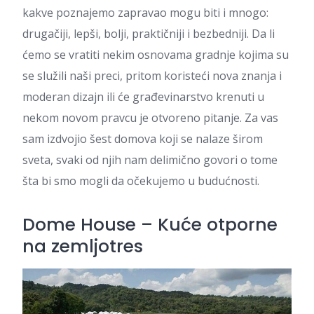
kakve poznajemo zapravao mogu biti i mnogo:
drugačiji, lepši, bolji, praktičniji i bezbedniji. Da li
ćemo se vratiti nekim osnovama gradnje kojima su
se služili naši preci, pritom koristeći nova znanja i
moderan dizajn ili će građevinarstvo krenuti u
nekom novom pravcu je otvoreno pitanje. Za vas
sam izdvojio šest domova koji se nalaze širom
sveta, svaki od njih nam delimično govori o tome
šta bi smo mogli da očekujemo u budućnosti.
Dome House – Kuće otporne
na zemljotres