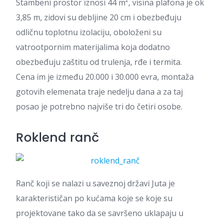
Stambeni prostor iznosi 44 m², visina plafona je ok
3,85 m, zidovi su debljine 20 cm i obezbeđuju
odličnu toplotnu izolaciju, oboloženi su
vatrootpornim materijalima koja dodatno
obezbeđuju zaštitu od trulenja, rđe i termita.
Cena im je između 20.000 i 30.000 evra, montaža
gotovih elemenata traje nedelju dana a za taj
posao je potrebno najviše tri do četiri osobe.
Roklend ranč
Ranč koji se nalazi u saveznoj državi Juta je
karakterističan po kućama koje se koje su
projektovane tako da se savršeno uklapaju u