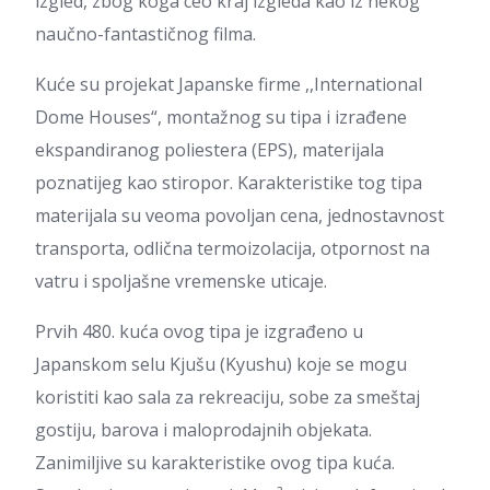
izgled, zbog koga ceo kraj izgleda kao iz nekog
naučno-fantastičnog filma.
Kuće su projekat Japanske firme ,,International
Dome Houses“, montažnog su tipa i izrađene
ekspandiranog poliestera (EPS), materijala
poznatijeg kao stiropor. Karakteristike tog tipa
materijala su veoma povoljan cena, jednostavnost
transporta, odlična termoizolacija, otpornost na
vatru i spoljašne vremenske uticaje.
Prvih 480. kuća ovog tipa je izgrađeno u
Japanskom selu Kjušu (Kyushu) koje se mogu
koristiti kao sala za rekreaciju, sobe za smeštaj
gostiju, barova i maloprodajnih objekata.
Zanimiljive su karakteristike ovog tipa kuća.