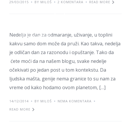
29/03/2015
BY MILOŠ
2 KOMENTARA
READ MORE
Dobra ideja para vredi
Nedelja je dan za odmaranje, uživanje, u toplini
ZANIMLJIVOSTI
kakvu samo dom može da pruži. Kao takva, nedelja
je odličan dan za razonodu i opuštanje. Tako da
ćete moći da na našem blogu, svake nedelje
očekivati po jedan post u tom kontekstu. Da
ljudska mašta, genije nema granice to su nam za
vreme od kako hodamo ovom planetom, […]
14/12/2014
BY MILOŠ
NEMA KOMENTARA
READ MORE