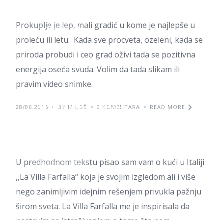
Prokuplje je lep, mali gradić u kome je najlepše u
ZANIMLJIVOSTI
proleću ili letu. Kada sve procveta, ozeleni, kada se
priroda probudi i ceo grad oživi tada se pozitivna
energija oseća svuda. Volim da tada slikam ili
pravim video snimke.
Pametna kuća
28/06/2016
BY MILOŠ
2 KOMENTARA
READ MORE
kompanije Honda
U predhodnom tekstu pisao sam vam o kući u Italiji
ZANIMLJIVOSTI
,,La Villa Farfalla“ koja je svojim izgledom ali i više
nego zanimljivim idejnim rešenjem privukla pažnju
širom sveta. La Villa Farfalla me je inspirisala da