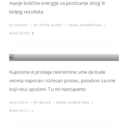
manje količine energije za postizanje istog ili
boljeg rezultata.
03/10/2023
BY INTER AGENT
NEMA KOMENTARA
READ MORE
Zašto smo mi pravi izbor
za vas?
ZANIMLJIVOSTI
Kupovina ili prodaja nekretnine ume da bude
veoma naporan i stresan proces, posebno za one
koji nisu upućeni. Tu mi nastupamo.
06/07/2016
BY MILOŠ
NEMA KOMENTARA
Prokuplje od proleća do
READ MORE
leta #Video