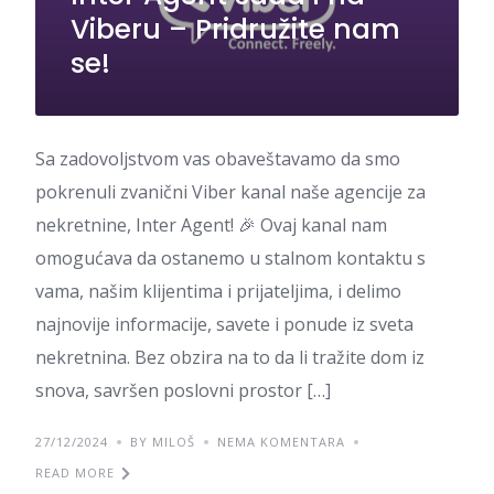
Viberu – Pridružite nam
se!
Sa zadovoljstvom vas obaveštavamo da smo
pokrenuli zvanični Viber kanal naše agencije za
nekretnine, Inter Agent! 🎉 Ovaj kanal nam
omogućava da ostanemo u stalnom kontaktu s
vama, našim klijentima i prijateljima, i delimo
najnovije informacije, savete i ponude iz sveta
nekretnina. Bez obzira na to da li tražite dom iz
snova, savršen poslovni prostor […]
27/12/2024
BY MILOŠ
NEMA KOMENTARA
READ MORE