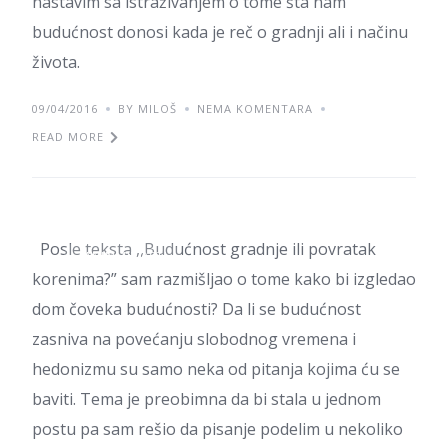
nastavim sa istraživanjem o tome šta nam
budućnost donosi kada je reč o gradnji ali i načinu
života.
09/04/2016
BY MILOŠ
NEMA KOMENTARA
READ MORE
Kuće budućnosti – uvod
Posle teksta ,,Budućnost gradnje ili povratak
ZANIMLJIVOSTI
korenima?” sam razmišljao o tome kako bi izgledao
dom čoveka budućnosti? Da li se budućnost
zasniva na povećanju slobodnog vremena i
hedonizmu su samo neka od pitanja kojima ću se
baviti. Tema je preobimna da bi stala u jednom
postu pa sam rešio da pisanje podelim u nekoliko