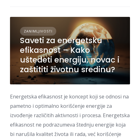
ZANIMLJIVOSTI
Saveti za energetsku
efikasnost – Kako
uštedeti energiju, novac i
zaštititi životnu sredinu?
Energetska efikasnost je koncept koji se odnosi na
pametno i optimalno korišćenje energije za
izvođenje različitih aktivnosti i procesa. Energetska
efikasnost ne podrazumeva štednju energije koja
bi narušila kvalitet života ili rada, već korišćenje