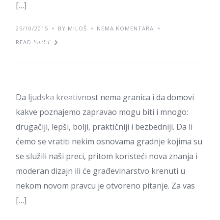
[…]
25/10/2015
BY MILOŠ
NEMA KOMENTARA
Budućnost gradnje ili
READ MORE
povratak korenima?
Da ljudska kreativnost nema granica i da domovi
ZANIMLJIVOSTI
kakve poznajemo zapravao mogu biti i mnogo:
drugačiji, lepši, bolji, praktičniji i bezbedniji. Da li
ćemo se vratiti nekim osnovama gradnje kojima su
se služili naši preci, pritom koristeći nova znanja i
moderan dizajn ili će građevinarstvo krenuti u
nekom novom pravcu je otvoreno pitanje. Za vas
[…]