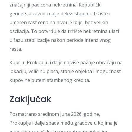
značajniji pad cena nekretnina. Republički
geodetski zavod i dalje beleži stabilno tržište i
umeren rast cena na nivou Srbije, bez velikih
oscilacija. To potvrđuje da tržište nekretnina ulazi
u fazu stabilizacije nakon perioda intenzivnog
rasta.
Kupci u Prokuplju i dalje najviše pažnje obraćaju na
lokaciju, veličinu placa, stanje objekta i mogućnost
kupovine putem stambenog kredita.
Zaključak
Posmatrano sredinom juna 2026. godine,
Prokuplje i dalje spada među gradove u kojima je
moguće pronaći kuću po znatno povoljnijim