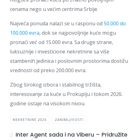
cenama nego u većim centrima Srbije.
Najveća ponuda nalazi se u rasponu od
50.000 do
100.000 evra
, dok se najpovoljnije kuće mogu
pronaći već od 15.000 evra. Sa druge strane,
luksuznije i investicione nekretnine sa više
stambenih jedinica i poslovnim prostorima dostižu
vrednosti od preko 200.000 evra.
Zbog širokog izbora i stabilnog tržišta,
interesovanje za kuće u Prokuplju i tokom 2026.
godine ostaje na visokom nivou.
NEKRETNINE 2026
ZANIMLJIVOSTI
Inter Agent sada i na Viberu – Pridružite