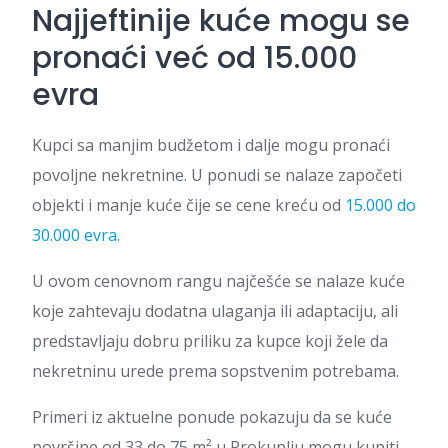
Najjeftinije kuće mogu se
pronaći već od 15.000
evra
Kupci sa manjim budžetom i dalje mogu pronaći
povoljne nekretnine. U ponudi se nalaze započeti
objekti i manje kuće čije se cene kreću od
15.000 do
30.000 evra.
U ovom cenovnom rangu najčešće se nalaze kuće
koje zahtevaju dodatna ulaganja ili adaptaciju, ali
predstavljaju dobru priliku za kupce koji žele da
nekretninu urede prema sopstvenim potrebama.
Primeri iz aktuelne ponude pokazuju da se kuće
površine od 33 do 75 m² u Prokuplju mogu kupiti