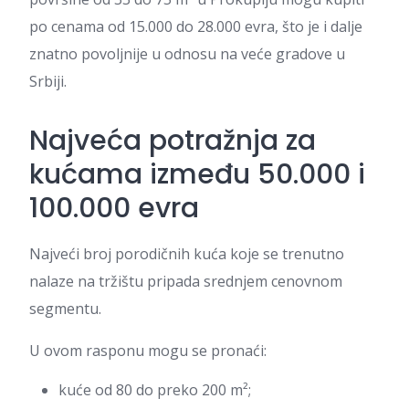
po cenama od 15.000 do 28.000 evra, što je i dalje
znatno povoljnije u odnosu na veće gradove u
Srbiji.
Najveća potražnja za
kućama između
50.000 i
100.000
evra
Najveći broj porodičnih kuća koje se trenutno
nalaze na tržištu pripada srednjem cenovnom
segmentu.
U ovom rasponu mogu se pronaći:
kuće od 80 do preko 200 m²;