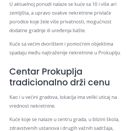
U aktuelnoj ponudi nalaze se kuće sa 10 i više ari
zemljišta, a upravo ovakve nekretnine privlače
porodice koje žele više privatnosti, mogućnost
dodatne gradnje ili uređenja bašte.
Kuće sa većim dvorištem i pomoćnim objektima
spadaju među najtraženije nekretnine u Prokuplju.
Centar Prokuplja
tradicionalno drži cenu
Kao i u većini gradova, lokacija ima veliki uticaj na
vrednost nekretnine.
Kuće koje se nalaze u centru grada, u blizini škola,
zdravstvenih ustanova i drugih važnih sadržaja,