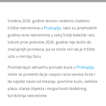
Sredina 2026. godine donosi relativno stabilno
tržište nekretnina u
Prokuplju
. Iako su prethodnih
godina cene nekretnina u celoj Srbiji beležile rast,
tokom prve polovine 2026. godine nije došlo do
značajnijih promena, pa se može reći da je tržište
ušlo u mirniju fazu.
Posmatrajući aktuelnu ponudu kuća u
Prokuplju
,
može se primetiti da je raspon cena veoma širok i
da najviše zavisi od lokacije, površine kuće, veličine
placa, stanja objekta i mogućnosti dodatnog
korišćenja nekretnine.