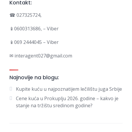
Kontakt:
☎ 027325724,
📱0600313686, – Viber
📱069 2444045 – Viber
✉ interagent027@gmail.com
Najnovije na blogu:
Kupite kuću u najpoznatijem lečilištu juga Srbije
Cene kuća u Prokuplju 2026. godine – kakvo je
stanje na tržištu sredinom godine?