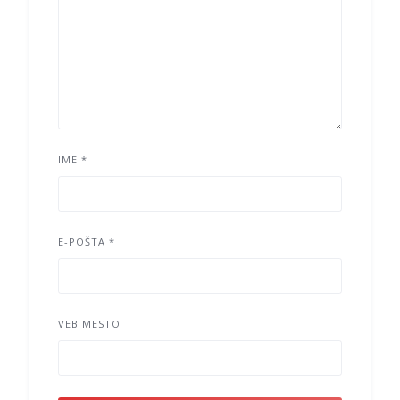
IME
*
E-POŠTA
*
VEB MESTO