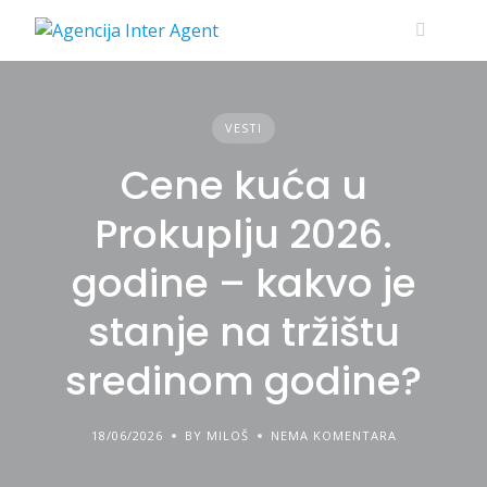
Skip
to
content
VESTI
Cene kuća u
Prokuplju 2026.
godine – kakvo je
stanje na tržištu
sredinom godine?
18/06/2026
BY MILOŠ
NEMA KOMENTARA