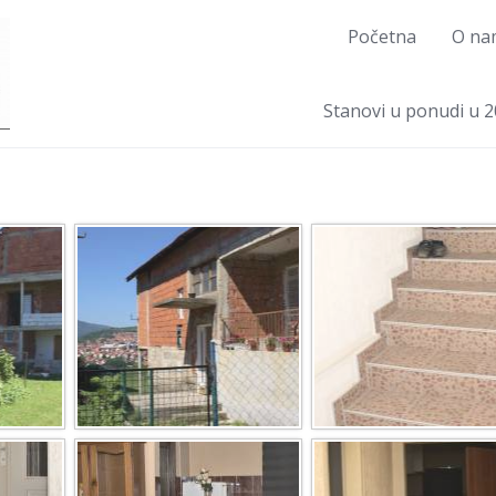
Početna
O na
Stanovi u ponudi u 2