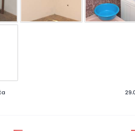
ća
29.