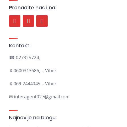
Pronađite nas i na:
Kontakt:
☎ 027325724,
📱0600313686, – Viber
📱069 2444045 – Viber
✉ interagent027@gmail.com
Najnovije na blogu: