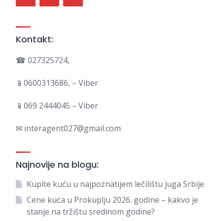
Kontakt:
☎ 027325724,
📱0600313686, – Viber
📱069 2444045 – Viber
✉ interagent027@gmail.com
Najnovije na blogu:
Kupite kuću u najpoznatijem lečilištu juga Srbije
Cene kuća u Prokuplju 2026. godine – kakvo je
stanje na tržištu sredinom godine?