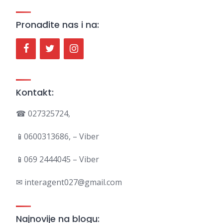
Pronađite nas i na:
Kontakt:
☎ 027325724,
📱0600313686, – Viber
📱069 2444045 – Viber
✉ interagent027@gmail.com
Najnovije na blogu: