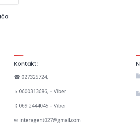
uća
Kontakt:
N
☎ 027325724,
📱0600313686, – Viber
📱069 2444045 – Viber
✉ interagent027@gmail.com