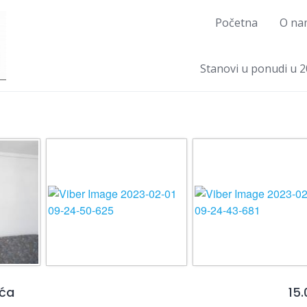
Početna
O na
Stanovi u ponudi u 2
uća
15