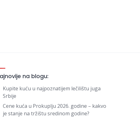
ajnovije na blogu:
Kupite kuću u najpoznatijem lečilištu juga
Srbije
Cene kuća u Prokuplju 2026. godine – kakvo
je stanje na tržištu sredinom godine?