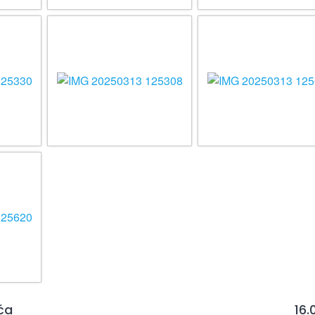
ća
16.