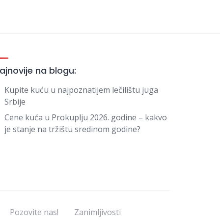
ajnovije na blogu:
Kupite kuću u najpoznatijem lečilištu juga
Srbije
Cene kuća u Prokuplju 2026. godine – kakvo
je stanje na tržištu sredinom godine?
Pozovite nas!
Zanimljivosti