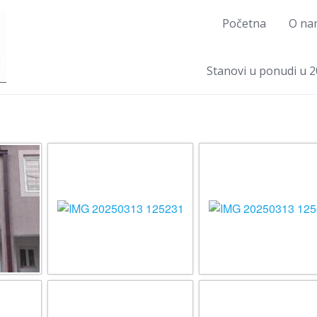
Početna
O na
Stanovi u ponudi u 2