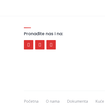
Pronađite nas i na:
Početna
O nama
Dokumenta
Kuće 