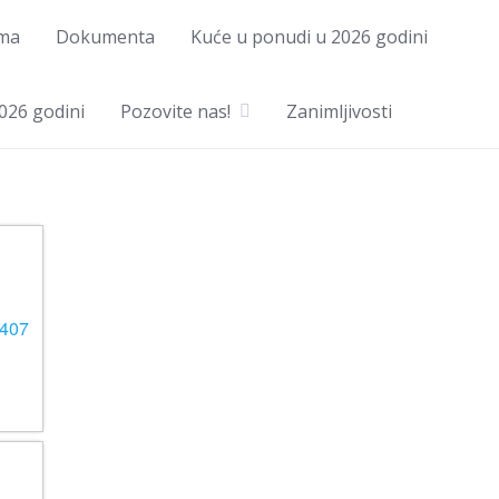
ma
Dokumenta
Kuće u ponudi u 2026 godini
026 godini
Pozovite nas!
Zanimljivosti