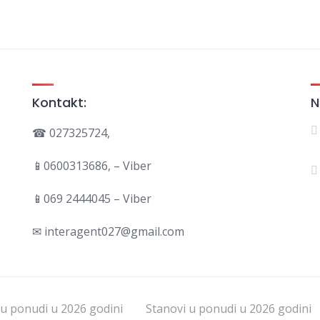
Kontakt:
N
☎ 027325724,
📱0600313686, – Viber
📱069 2444045 – Viber
✉ interagent027@gmail.com
u ponudi u 2026 godini
Stanovi u ponudi u 2026 godini