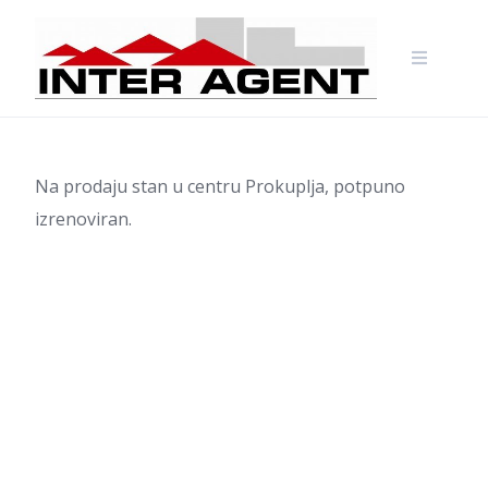
Skip
to
content
Na prodaju stan u centru Prokuplja, potpuno
izrenoviran.