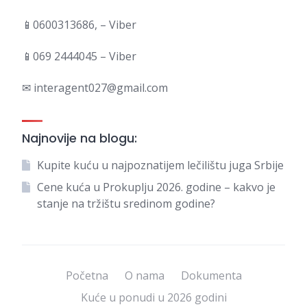
📱0600313686, – Viber
📱069 2444045 – Viber
✉ interagent027@gmail.com
Najnovije na blogu:
Kupite kuću u najpoznatijem lečilištu juga Srbije
Cene kuća u Prokuplju 2026. godine – kakvo je
stanje na tržištu sredinom godine?
Početna
O nama
Dokumenta
Kuće u ponudi u 2026 godini