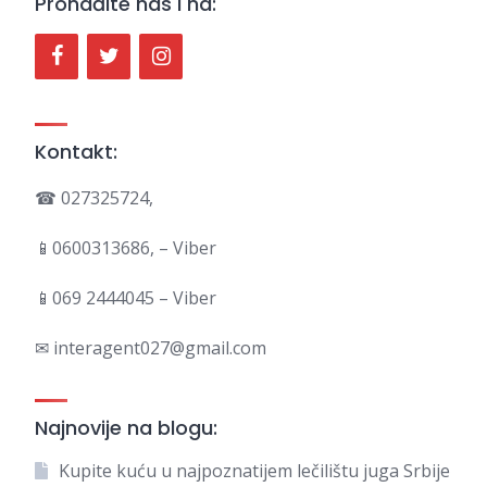
Pronađite nas i na:
Kontakt:
☎ 027325724,
📱0600313686, – Viber
📱069 2444045 – Viber
✉ interagent027@gmail.com
Najnovije na blogu:
Kupite kuću u najpoznatijem lečilištu juga Srbije