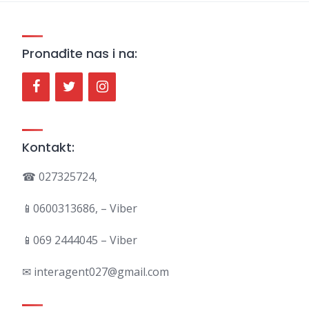
Pronađite nas i na:
Kontakt:
☎ 027325724,
📱0600313686, – Viber
📱069 2444045 – Viber
✉ interagent027@gmail.com