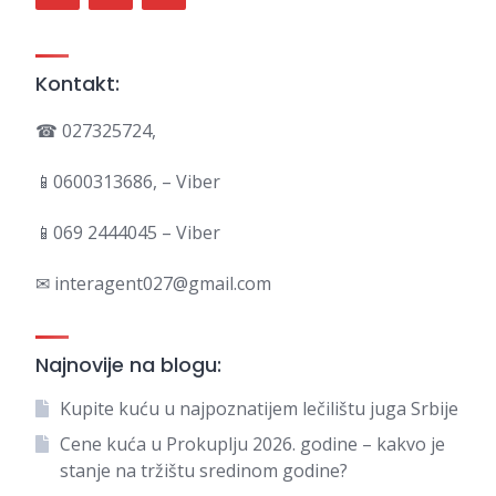
Kontakt:
☎ 027325724,
📱0600313686, – Viber
📱069 2444045 – Viber
✉ interagent027@gmail.com
Najnovije na blogu:
Kupite kuću u najpoznatijem lečilištu juga Srbije
Cene kuća u Prokuplju 2026. godine – kakvo je
stanje na tržištu sredinom godine?