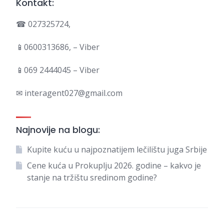
Kontakt:
☎ 027325724,
📱0600313686, – Viber
📱069 2444045 – Viber
✉ interagent027@gmail.com
Najnovije na blogu:
Kupite kuću u najpoznatijem lečilištu juga Srbije
Cene kuća u Prokuplju 2026. godine – kakvo je
stanje na tržištu sredinom godine?