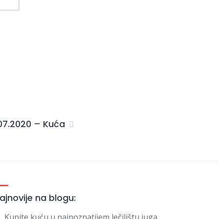
07.2020 – Kuća
ajnovije na blogu:
Kupite kuću u najpoznatijem lečilištu juga