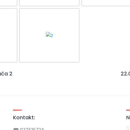
uća 2
22.
Kontakt:
N
☎ 027325724,