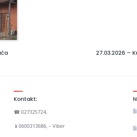
uća
27.03.2026 – K
Kontakt:
N
☎ 027325724,
📱0600313686, – Viber