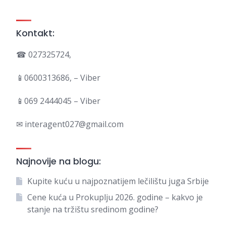
Kontakt:
☎ 027325724,
📱0600313686, – Viber
📱069 2444045 – Viber
✉ interagent027@gmail.com
Najnovije na blogu:
Kupite kuću u najpoznatijem lečilištu juga Srbije
Cene kuća u Prokuplju 2026. godine – kakvo je
stanje na tržištu sredinom godine?