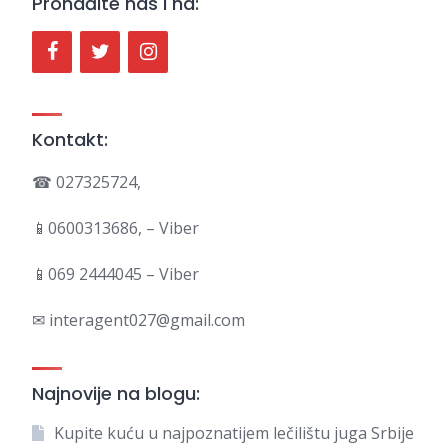
Pronađite nas i na:
Kontakt:
☎ 027325724,
📱0600313686, – Viber
📱069 2444045 – Viber
✉ interagent027@gmail.com
Najnovije na blogu:
Kupite kuću u najpoznatijem lečilištu juga Srbije