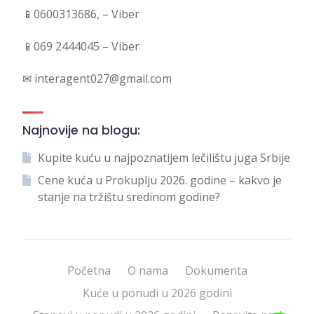
📱0600313686, – Viber
📱069 2444045 – Viber
✉ interagent027@gmail.com
Najnovije na blogu:
Kupite kuću u najpoznatijem lečilištu juga Srbije
Cene kuća u Prokuplju 2026. godine – kakvo je
stanje na tržištu sredinom godine?
Početna
O nama
Dokumenta
Kuće u ponudi u 2026 godini