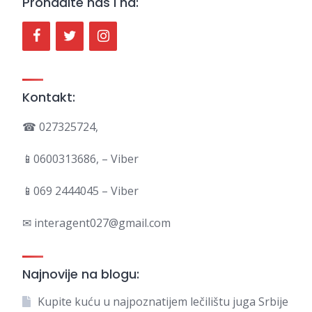
Pronađite nas i na:
Kontakt:
☎ 027325724,
📱0600313686, – Viber
📱069 2444045 – Viber
✉ interagent027@gmail.com
Najnovije na blogu:
Kupite kuću u najpoznatijem lečilištu juga Srbije