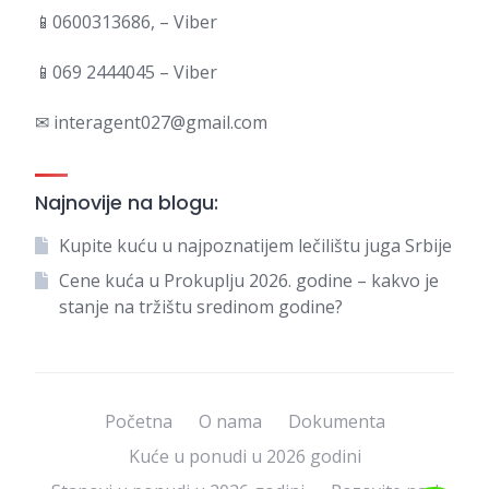
📱0600313686, – Viber
📱069 2444045 – Viber
✉ interagent027@gmail.com
Najnovije na blogu:
Kupite kuću u najpoznatijem lečilištu juga Srbije
Cene kuća u Prokuplju 2026. godine – kakvo je
stanje na tržištu sredinom godine?
Početna
O nama
Dokumenta
Kuće u ponudi u 2026 godini