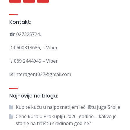
Kontakt:
☎ 027325724,
📱0600313686, – Viber
📱069 2444045 – Viber
✉ interagent027@gmail.com
Najnovije na blogu:
Kupite kuću u najpoznatijem lečilištu juga Srbije
Cene kuća u Prokuplju 2026. godine – kakvo je
stanje na tržištu sredinom godine?