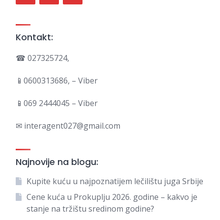
Kontakt:
☎ 027325724,
📱0600313686, – Viber
📱069 2444045 – Viber
✉ interagent027@gmail.com
Najnovije na blogu:
Kupite kuću u najpoznatijem lečilištu juga Srbije
Cene kuća u Prokuplju 2026. godine – kakvo je
stanje na tržištu sredinom godine?