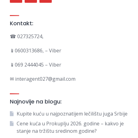
Kontakt:
☎ 027325724,
📱0600313686, – Viber
📱069 2444045 – Viber
✉ interagent027@gmail.com
Najnovije na blogu:
Kupite kuću u najpoznatijem lečilištu juga Srbije
Cene kuća u Prokuplju 2026. godine – kakvo je
stanje na tržištu sredinom godine?