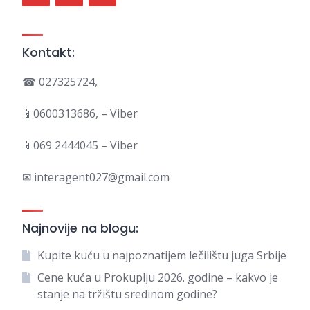
Kontakt:
☎ 027325724,
📱0600313686, – Viber
📱069 2444045 – Viber
✉ interagent027@gmail.com
Najnovije na blogu:
Kupite kuću u najpoznatijem lečilištu juga Srbije
Cene kuća u Prokuplju 2026. godine – kakvo je
stanje na tržištu sredinom godine?