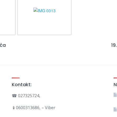
uća
19
Kontakt:
N
☎ 027325724,
📱0600313686, – Viber