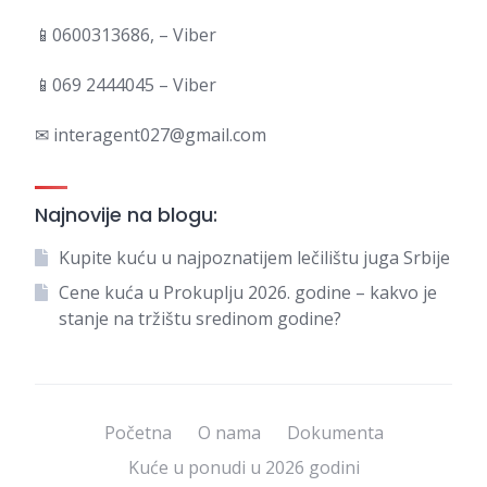
📱0600313686, – Viber
📱069 2444045 – Viber
✉ interagent027@gmail.com
Najnovije na blogu:
Kupite kuću u najpoznatijem lečilištu juga Srbije
Cene kuća u Prokuplju 2026. godine – kakvo je
stanje na tržištu sredinom godine?
Početna
O nama
Dokumenta
Kuće u ponudi u 2026 godini