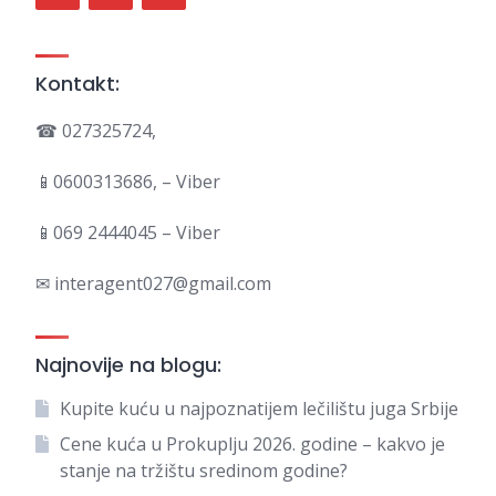
Kontakt:
☎ 027325724,
📱0600313686, – Viber
📱069 2444045 – Viber
✉ interagent027@gmail.com
Najnovije na blogu:
Kupite kuću u najpoznatijem lečilištu juga Srbije
Cene kuća u Prokuplju 2026. godine – kakvo je
stanje na tržištu sredinom godine?