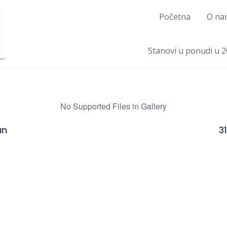
Početna
O na
Stanovi u ponudi u 2
No Supported Files in Gallery
an
3