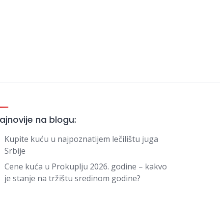
ajnovije na blogu:
Kupite kuću u najpoznatijem lečilištu juga
Srbije
Cene kuća u Prokuplju 2026. godine – kakvo
je stanje na tržištu sredinom godine?