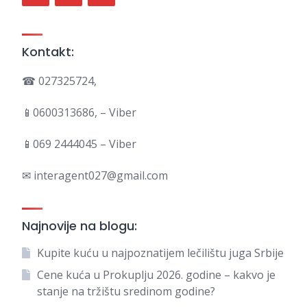
Kontakt:
☎ 027325724,
📱0600313686, – Viber
📱069 2444045 – Viber
✉ interagent027@gmail.com
Najnovije na blogu:
Kupite kuću u najpoznatijem lečilištu juga Srbije
Cene kuća u Prokuplju 2026. godine – kakvo je
stanje na tržištu sredinom godine?