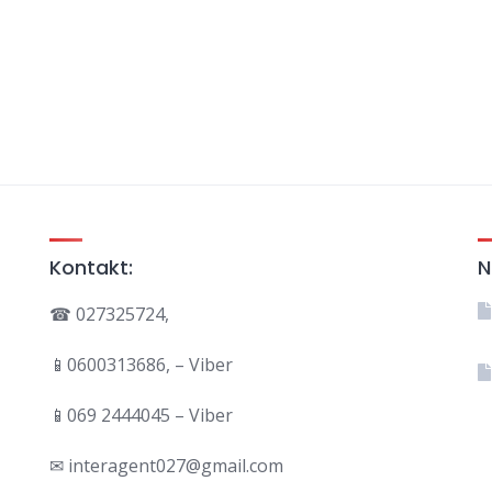
Kontakt:
N
☎ 027325724,
📱0600313686, – Viber
📱069 2444045 – Viber
✉ interagent027@gmail.com