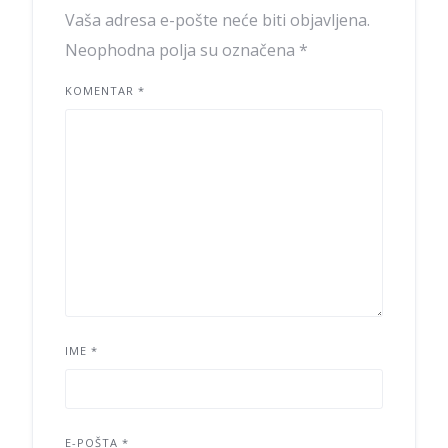
Vaša adresa e-pošte neće biti objavljena.
Neophodna polja su označena
*
KOMENTAR
*
IME
*
E-POŠTA
*