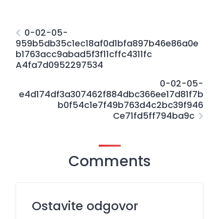
0-02-05-
959b5db35c1ec18af0d1bfa897b46e86a0e
b1763acc9abad5f3f11cffc4311fc
A4fa7d0952297534
0-02-05-
e4d174df3a307462f884dbc366ee17d81f7b
b0f54c1e7f49b763d4c2bc39f946
Ce71fd5ff794ba9c
Comments
Ostavite odgovor