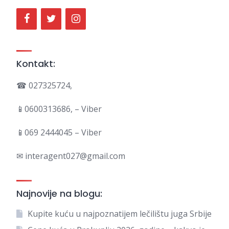
Kontakt:
☎ 027325724,
📱0600313686, – Viber
📱069 2444045 – Viber
✉ interagent027@gmail.com
Najnovije na blogu:
Kupite kuću u najpoznatijem lečilištu juga Srbije