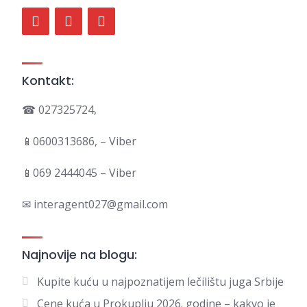
Kontakt:
☎ 027325724,
📱0600313686, – Viber
📱069 2444045 – Viber
✉ interagent027@gmail.com
Najnovije na blogu:
Kupite kuću u najpoznatijem lečilištu juga Srbije
Cene kuća u Prokuplju 2026. godine – kakvo je