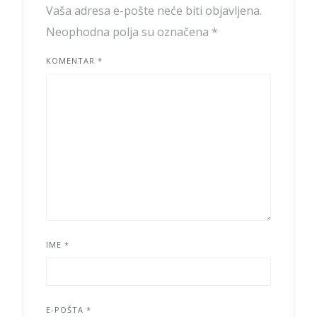
Vaša adresa e-pošte neće biti objavljena.
Neophodna polja su označena
*
KOMENTAR
*
IME
*
E-POŠTA
*