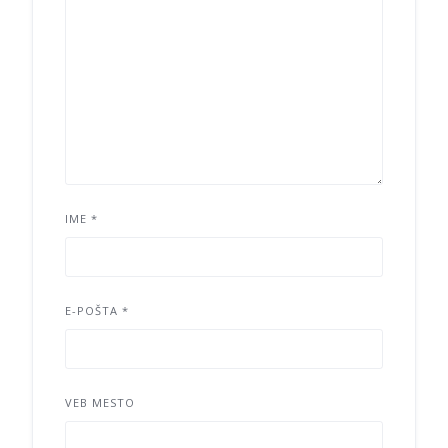
IME
*
E-POŠTA
*
VEB MESTO