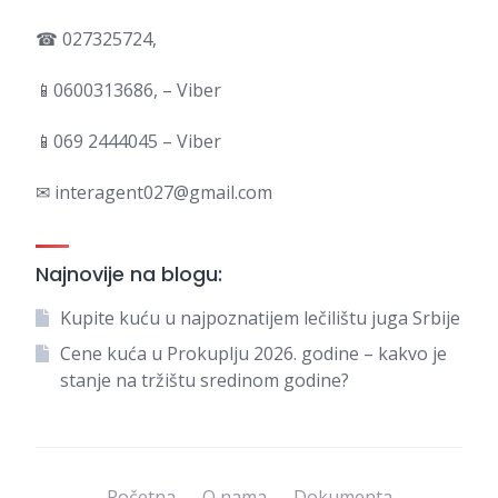
☎ 027325724,
📱0600313686, – Viber
📱069 2444045 – Viber
✉ interagent027@gmail.com
Najnovije na blogu:
Kupite kuću u najpoznatijem lečilištu juga Srbije
Cene kuća u Prokuplju 2026. godine – kakvo je
stanje na tržištu sredinom godine?
Početna
O nama
Dokumenta