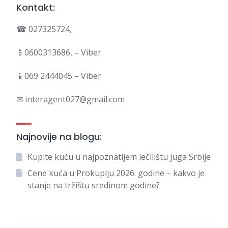
Kontakt:
☎ 027325724,
📱0600313686, – Viber
📱069 2444045 – Viber
✉ interagent027@gmail.com
Najnovije na blogu:
Kupite kuću u najpoznatijem lečilištu juga Srbije
Cene kuća u Prokuplju 2026. godine – kakvo je
stanje na tržištu sredinom godine?