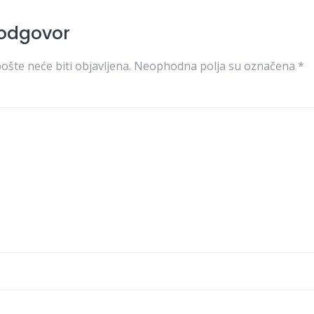
 odgovor
ošte neće biti objavljena.
Neophodna polja su označena
*