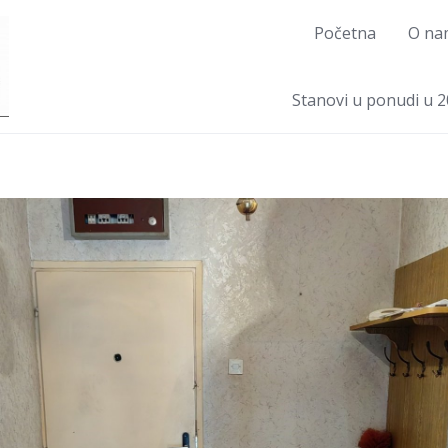
Početna
O na
Stanovi u ponudi u 2