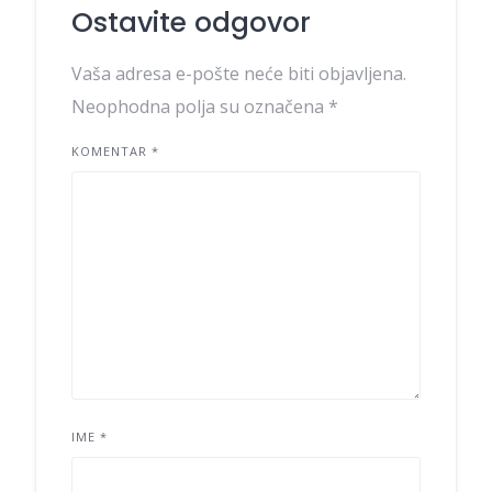
Ostavite odgovor
Vaša adresa e-pošte neće biti objavljena.
Neophodna polja su označena
*
KOMENTAR
*
IME
*