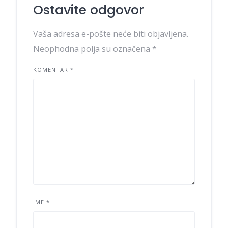
Ostavite odgovor
Vaša adresa e-pošte neće biti objavljena.
Neophodna polja su označena
*
KOMENTAR
*
IME
*