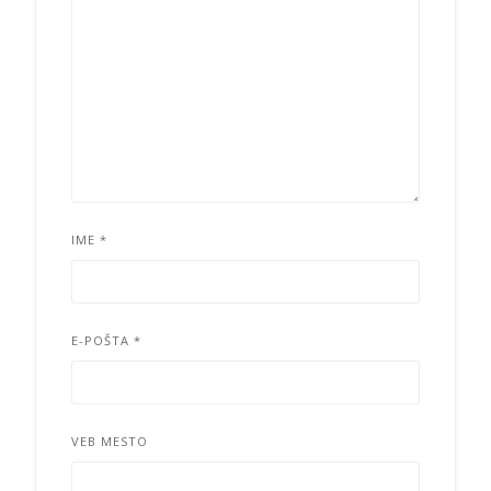
IME
*
E-POŠTA
*
VEB MESTO