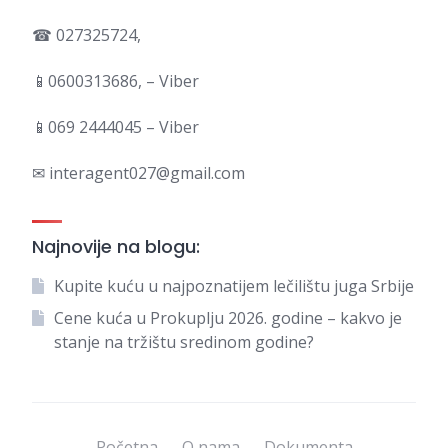
☎ 027325724,
📱0600313686, – Viber
📱069 2444045 – Viber
✉ interagent027@gmail.com
Najnovije na blogu:
Kupite kuću u najpoznatijem lečilištu juga Srbije
Cene kuća u Prokuplju 2026. godine – kakvo je
stanje na tržištu sredinom godine?
Početna
O nama
Dokumenta