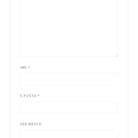
IME
*
E-POŠTA
*
VEB MESTO