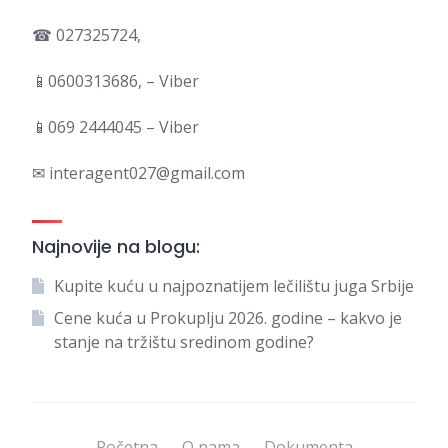
☎ 027325724,
📱0600313686, – Viber
📱069 2444045 – Viber
✉ interagent027@gmail.com
Najnovije na blogu:
Kupite kuću u najpoznatijem lečilištu juga Srbije
Cene kuća u Prokuplju 2026. godine – kakvo je
stanje na tržištu sredinom godine?
Početna
O nama
Dokumenta