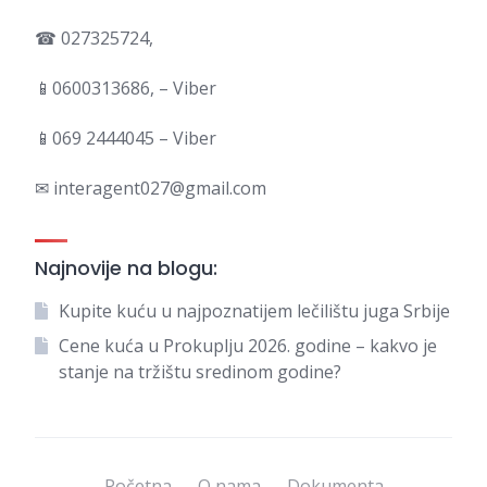
☎ 027325724,
📱0600313686, – Viber
📱069 2444045 – Viber
✉ interagent027@gmail.com
Najnovije na blogu:
Kupite kuću u najpoznatijem lečilištu juga Srbije
Cene kuća u Prokuplju 2026. godine – kakvo je
stanje na tržištu sredinom godine?
Početna
O nama
Dokumenta