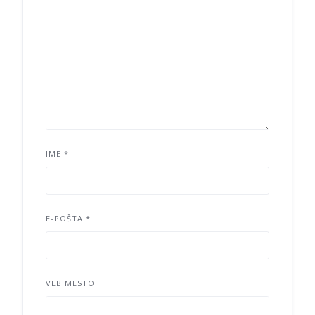
IME
*
E-POŠTA
*
VEB MESTO