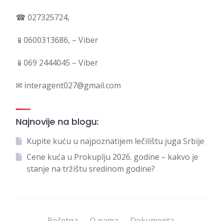
☎ 027325724,
📱0600313686, – Viber
📱069 2444045 – Viber
✉ interagent027@gmail.com
Najnovije na blogu:
Kupite kuću u najpoznatijem lečilištu juga Srbije
Cene kuća u Prokuplju 2026. godine – kakvo je
stanje na tržištu sredinom godine?
Početna
O nama
Dokumenta