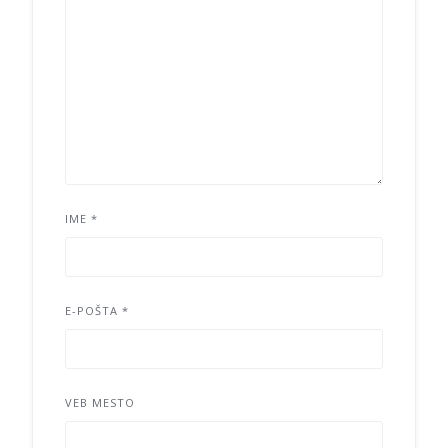
IME
*
E-POŠTA
*
VEB MESTO