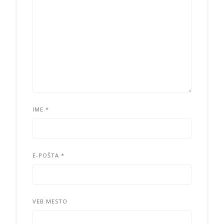
IME
*
E-POŠTA
*
VEB MESTO