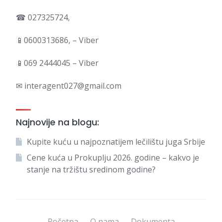
☎ 027325724,
📱0600313686, – Viber
📱069 2444045 – Viber
✉ interagent027@gmail.com
Najnovije na blogu:
Kupite kuću u najpoznatijem lečilištu juga Srbije
Cene kuća u Prokuplju 2026. godine – kakvo je
stanje na tržištu sredinom godine?
Početna
O nama
Dokumenta