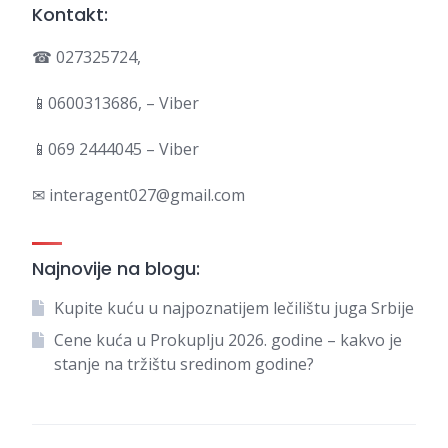
Kontakt:
☎ 027325724,
📱0600313686, – Viber
📱069 2444045 – Viber
✉ interagent027@gmail.com
Najnovije na blogu:
Kupite kuću u najpoznatijem lečilištu juga Srbije
Cene kuća u Prokuplju 2026. godine – kakvo je
stanje na tržištu sredinom godine?