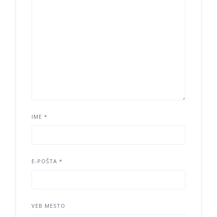
IME
*
E-POŠTA
*
VEB MESTO