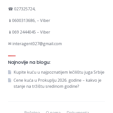
☎ 027325724,
📱0600313686, – Viber
📱069 2444045 – Viber
✉ interagent027@gmail.com
Najnovije na blogu:
Kupite kuću u najpoznatijem lečilištu juga Srbije
Cene kuća u Prokuplju 2026. godine – kakvo je
stanje na tržištu sredinom godine?
Početna
O nama
Dokumenta