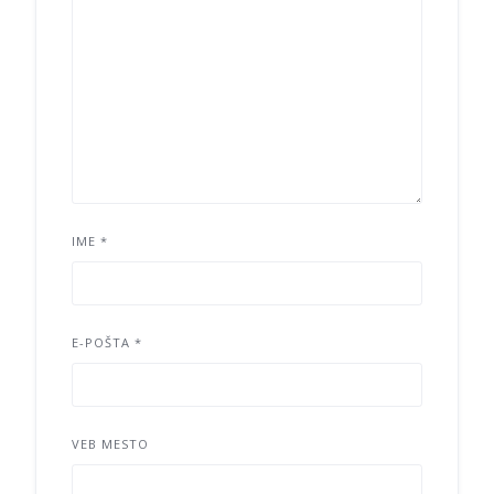
IME
*
E-POŠTA
*
VEB MESTO