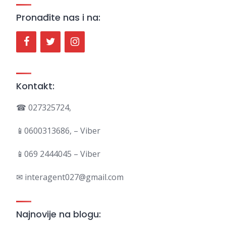
Pronađite nas i na:
Kontakt:
☎ 027325724,
📱0600313686, – Viber
📱069 2444045 – Viber
✉ interagent027@gmail.com
Najnovije na blogu: