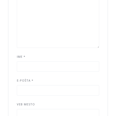
IME
*
E-POŠTA
*
VEB MESTO