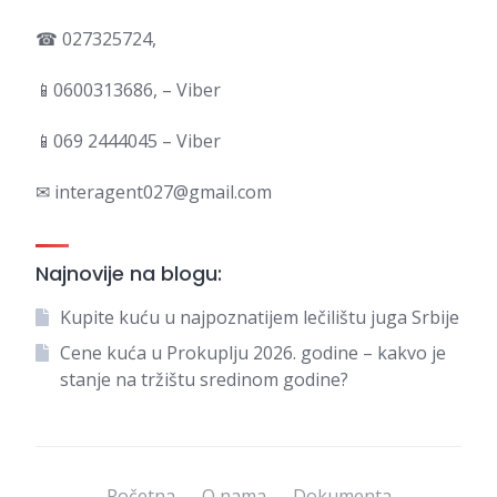
☎ 027325724,
📱0600313686, – Viber
📱069 2444045 – Viber
✉ interagent027@gmail.com
Najnovije na blogu:
Kupite kuću u najpoznatijem lečilištu juga Srbije
Cene kuća u Prokuplju 2026. godine – kakvo je
stanje na tržištu sredinom godine?
Početna
O nama
Dokumenta