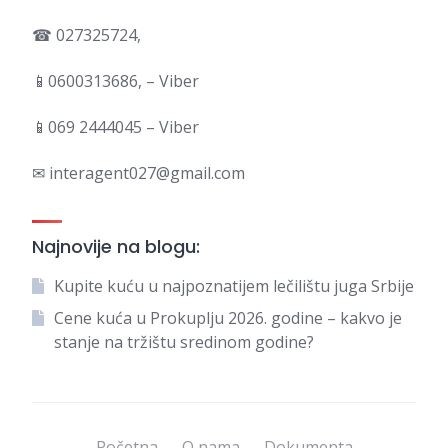
☎ 027325724,
📱0600313686, – Viber
📱069 2444045 – Viber
✉ interagent027@gmail.com
Najnovije na blogu:
Kupite kuću u najpoznatijem lečilištu juga Srbije
Cene kuća u Prokuplju 2026. godine – kakvo je
stanje na tržištu sredinom godine?
Početna
O nama
Dokumenta